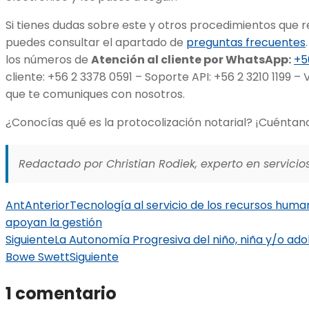
Si tienes dudas sobre este y otros procedimientos que r
puedes consultar el apartado de
preguntas frecuentes
los números de
Atención al cliente por WhatsApp:
+5
cliente: +56 2 3378 0591 – Soporte API: +56 2 3210 1199 –
que te comuniques con nosotros.
¿Conocías qué es la protocolización notarial? ¡Cuéntan
Redactado por Christian Rodiek, experto en servicios
Ant
Anterior
Tecnología al servicio de los recursos hum
apoyan la gestión
Siguiente
La Autonomía Progresiva del niño, niña y/o ado
Bowe Swett
Siguiente
1 comentario