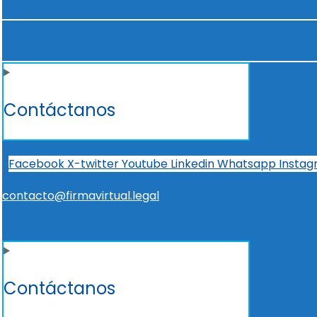
Contáctanos
Facebook
X-twitter
Youtube
Linkedin
Whatsapp
Insta
contacto@firmavirtual.legal
Contáctanos