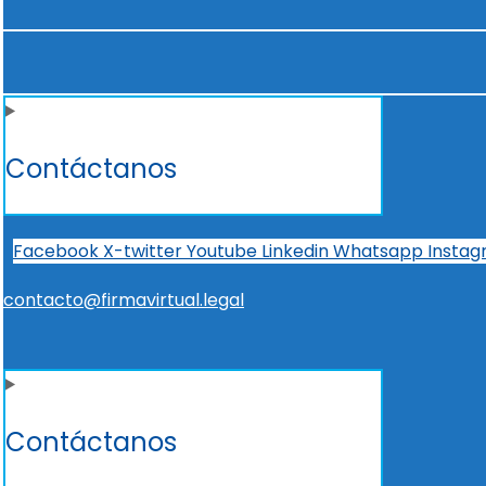
Contáctanos
Facebook
X-twitter
Youtube
Linkedin
Whatsapp
Insta
contacto@firmavirtual.legal
Contáctanos