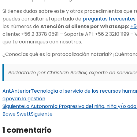
Si tienes dudas sobre este y otros procedimientos que r
puedes consultar el apartado de
preguntas frecuentes
los números de
Atención al cliente por WhatsApp:
+5
cliente: +56 2 3378 0591 – Soporte API: +56 2 3210 1199 –
que te comuniques con nosotros.
¿Conocías qué es la protocolización notarial? ¡Cuéntan
Redactado por Christian Rodiek, experto en servicios
Ant
Anterior
Tecnología al servicio de los recursos hum
apoyan la gestión
Siguiente
La Autonomía Progresiva del niño, niña y/o ado
Bowe Swett
Siguiente
1 comentario