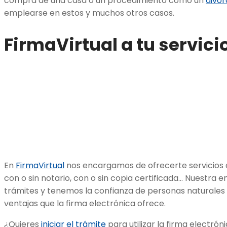
compra de una casa o un procedimiento como un
divor
emplearse en estos y muchos otros casos.
FirmaVirtual a tu servici
En
FirmaVirtual
nos encargamos de ofrecerte servicios 
con o sin notario, con o sin copia certificada… Nuestra e
trámites y tenemos la confianza de personas naturales
ventajas que la firma electrónica ofrece.
¿Quieres
iniciar el trámite
para utilizar la firma electró