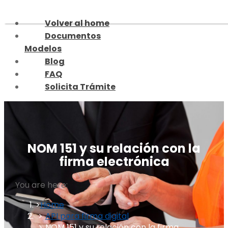
Skip
to
Volver al home
content
Documentos
Modelos
Blog
FAQ
Solicita Trámite
NOM 151 y su relación con la
firma electrónica
You are here:
Home
API para firma digital
NOM 151 y su relación con la firma