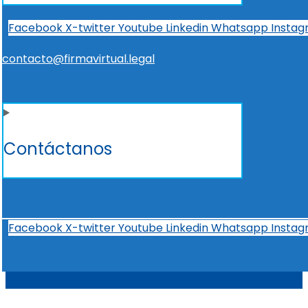
Facebook
X-twitter
Youtube
Linkedin
Whatsapp
Insta
contacto@firmavirtual.legal
Contáctanos
Facebook
X-twitter
Youtube
Linkedin
Whatsapp
Insta