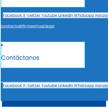
Facebook
X-twitter
Youtube
Linkedin
Whatsapp
Insta
contacto@firmavirtual.legal
Contáctanos
Facebook
X-twitter
Youtube
Linkedin
Whatsapp
Insta