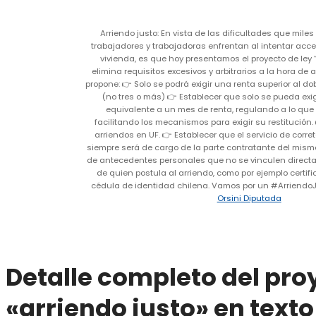
Arriendo justo: En vista de las dificultades que miles 
trabajadores y trabajadoras enfrentan al intentar acce
vivienda, es que hoy presentamos el proyecto de ley 
elimina requisitos excesivos y arbitrarios a la hora de a
propone: 👉 Solo se podrá exigir una renta superior al dob
(no tres o más) 👉 Establecer que solo se pueda exi
equivalente a un mes de renta, regulando a lo que
facilitando los mecanismos para exigir su restitución. 
arriendos en UF. 👉 Establecer que el servicio de correta
siempre será de cargo de la parte contratante del mismo. 
de antecedentes personales que no se vinculen direct
de quien postula al arriendo, como por ejemplo certif
cédula de identidad chilena. Vamos por un #ArriendoJu
Orsini Diputada
Detalle completo del pro
«arriendo justo» en texto