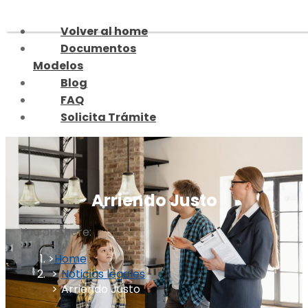
Skip
to
Volver al home
content
Documentos
Modelos
Blog
FAQ
Solicita Trámite
Arriendo Justo
You are here:
Home
Noticias legales
Arriendo Justo