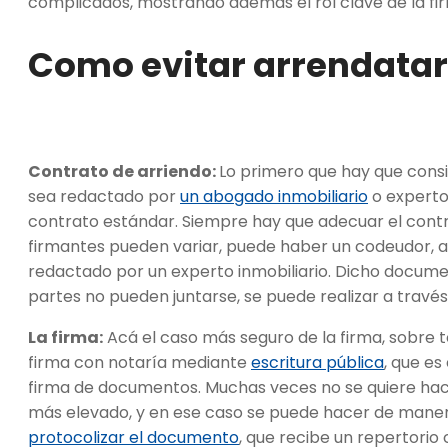
complicados, mostrando además el rol clave de la fir
Como evitar arrendatar
Contrato de arriendo:
Lo primero que hay que consi
sea redactado por
un abogado inmobiliario
o experto
contrato estándar. Siempre hay que adecuar el contra
firmantes pueden variar, puede haber un codeudor, av
redactado por un experto inmobiliario. Dicho documen
partes no pueden juntarse, se puede realizar a través 
La firma:
Acá el caso más seguro de la firma, sobre to
firma con notaría mediante
escritura pública
, que es
firma de documentos. Muchas veces no se quiere hace
más elevado, y en ese caso se puede hacer de maner
protocolizar el documento
, que recibe un repertorio