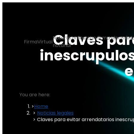
Skip
to
content
Claves par
Notaría online con firma electróni
FirmaVirtual
notarial
inescrupulos
e
You are here:
Home
Noticias legales
Claves para evitar arrendatarios inescru