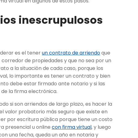
ma virtual en algunos de estos pasos.
ios inescrupulosos
derar es el tener
un contrato de arriendo
que
 corredor de propiedades y que no sea por un
to a la situación de cada caso, porque los
al, lo importante es tener un contrato y bien
to debe estar firmado ante notario y si las
de la firma electrónica.
do si son arriendos de largo plazo, es hacer la
 el valor probatorio más seguro que existe en
r por escritura pública porque tiene un costo
a presencial u online
con firma virtual
, y luego
 con una fecha, queda un año en notaria y