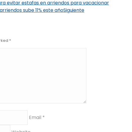
ra evitar estafas en arriendos para vacacionar
s arriendos sube 11% este año
Siguiente
arked
*
Email *