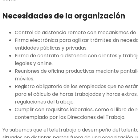
Necesidades de la organización
C
ontrol de asistencia remoto
con mecanismos de 
F
irma electrónica
para agilizar trámites sin necesi
entidades públicas y privadas.
F
irma de contrato
a distancia con clientes y trab
legales y online.
Reuniones de oficina productivas mediante pantal
móviles.
Registro obligatorio de los empleados que no está
para el cálculo de horas trabajadas y horas extras
regulaciones del trabajo.
Cumplir con requisitos laborales, como el
libro de
contemplado por las Direcciones del Trabajo.
Ya sabemos que el teletrabajo o desempeño del talen
situados en distintas partes fuera de una organización. 