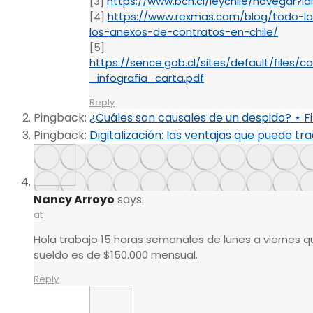
[3]
https://www.bcn.cl/leychile/navegar?
[4]
https://www.rexmas.com/blog/todo-l
los-anexos-de-contratos-en-chile/
[5]
https://sence.gob.cl/sites/default/files
_infografia_carta.pdf
Reply
Pingback:
¿Cuáles son causales de un despido? ⋆ F
Pingback:
Digitalización: las ventajas que puede t
Nancy Arroyo
says:
at
Hola trabajo 15 horas semanales de lunes a viernes 
sueldo es de $150.000 mensual.
Reply