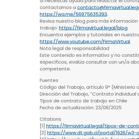
Si necesitas ayuda para redactar el contra
contactarnos a
contacto@firmavirtual.leg
https://wa.me/56975635393
.
Revisa nuestro blog para más información
trabajo:
https://firmavirtual.legal/blog
.
Encuentra ejemplos y tutoriales en nuestr
https://www.youtube.com/FirmaVirtual
.
Nota legal de responsabilidad
Este contenido es informativo y no constit
específicos, evalúa consultar con un/a ab
competente.
Fuentes
Código del Trabajo, artículo 9° (Ministerio d
Dirección del Trabajo, “Contrato individual 
Tipos de contrato de trabajo en Chile
Fecha de actualización: 23/08/2025
Citations
[1]
https://firmavirtual.legal/tipos-de-con
[2]
https://www.dt.gob.cl/portal/1626/w3-ar