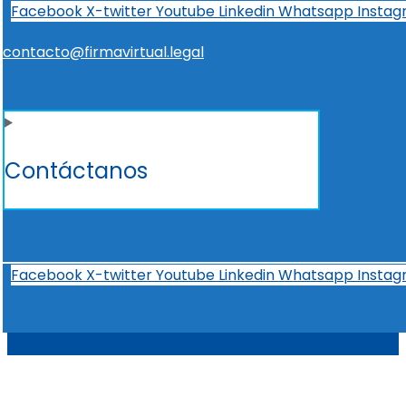
Facebook
X-twitter
Youtube
Linkedin
Whatsapp
Insta
contacto@firmavirtual.legal
Contáctanos
Facebook
X-twitter
Youtube
Linkedin
Whatsapp
Insta
t