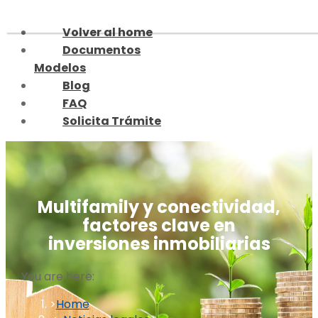
Skip
to
Volver al home
content
Documentos
Modelos
Blog
FAQ
Solicita Trámite
Multifamily y conectividad,
factores clave en
inversiones inmobiliarias
You are here:
Home