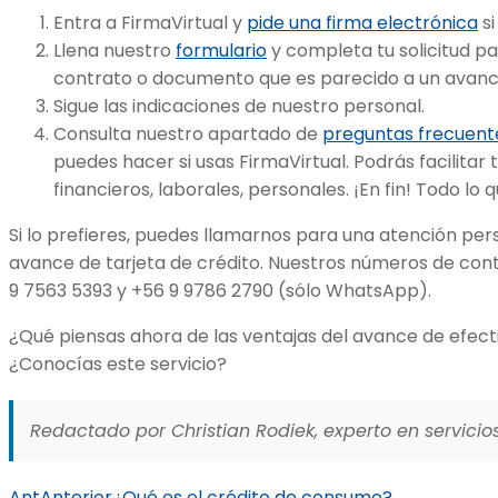
Entra a FirmaVirtual y
pide una firma electrónica
si
Llena nuestro
formulario
y completa tu solicitud pa
contrato o documento que es parecido a un avance
Sigue las indicaciones de nuestro personal.
Consulta nuestro apartado de
preguntas frecuent
puedes hacer si usas FirmaVirtual. Podrás facilitar 
financieros, laborales, personales. ¡En fin! Todo lo 
Si lo prefieres, puedes llamarnos para una atención pe
avance de tarjeta de crédito. Nuestros números de con
9 7563 5393 y +56 9 9786 2790 (sólo WhatsApp).
¿Qué piensas ahora de las ventajas del avance de efecti
¿Conocías este servicio?
Redactado por Christian Rodiek, experto en servicios
Ant
Anterior
¿Qué es el crédito de consumo?