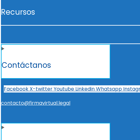
Recursos
Contáctanos
Facebook
X-twitter
Youtube
Linkedin
Whatsapp
Insta
contacto@firmavirtual.legal