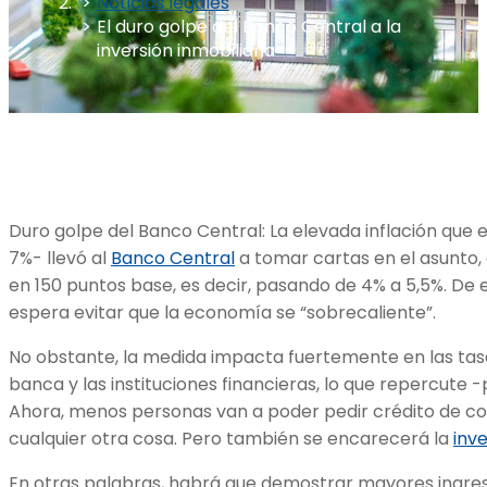
Noticias legales
El duro golpe del Banco Central a la
inversión inmobiliaria
Duro golpe del Banco Central: La elevada inflación que 
7%- llevó al
Banco Central
a tomar cartas en el asunto,
en 150 puntos base, es decir, pasando de 4% a 5,5%. De
espera evitar que la economía se “sobrecaliente”.
No obstante, la medida impacta fuertemente en las tasa
banca y las instituciones financieras, lo que repercute -
Ahora, menos personas van a poder pedir crédito de co
cualquier otra cosa. Pero también se encarecerá la
inve
En otras palabras, habrá que demostrar mayores ingr