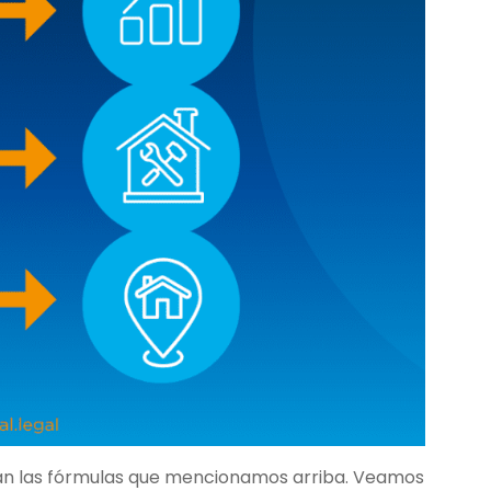
lizan las fórmulas que mencionamos arriba. Veamos