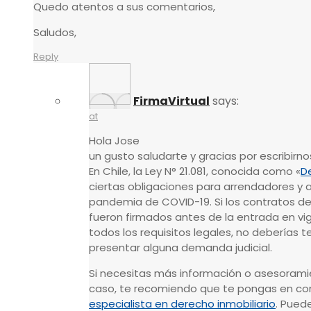
Quedo atentos a sus comentarios,
Saludos,
Reply
FirmaVirtual
says:
at
Hola Jose
un gusto saludarte y gracias por escribirno
En Chile, la Ley N° 21.081, conocida como «
D
ciertas obligaciones para arrendadores y a
pandemia de COVID-19. Si los contratos d
fueron firmados antes de la entrada en vi
todos los requisitos legales, no deberías
presentar alguna demanda judicial.
Si necesitas más información o asesoramie
caso, te recomiendo que te pongas en c
especialista en derecho inmobiliario
. Pued