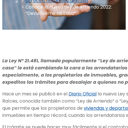
Servicios notariales digitales
Conoce la nueva Ley de Arriendo 2022:
“Devuélveme mi casa”
La Ley Nº 21.461, llamada popularmente “Ley de arr
casa” le está cambiando la cara a los arrendatarios
especialmente, a los propietarios de inmuebles, gr
expeditos los trámites para desalojar a quienes no 
Hace un mes se publicó en el
Diario Oficial
la nueva Ley 
Raíces, conocida también como “Ley de Arriendo” o “L
que permite que los propietarios de
viviendas y depart
inmuebles en tiempo récord, cuando los arrendatarios 
El trámite se puede hacer muy fácilmente si el contrato