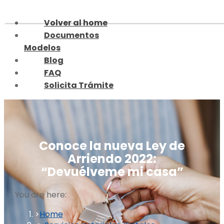
Skip
to
Volver al home
content
Documentos
Modelos
Blog
FAQ
Solicita Trámite
Conoce la nueva Ley de
Arriendo 2022:
“Devuélveme mi casa”
You are here:
Home