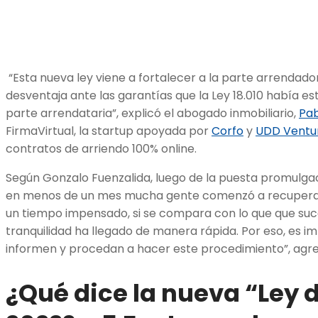
“Esta nueva ley viene a fortalecer a la parte arrendador
desventaja ante las garantías que la Ley 18.010 había es
parte arrendataria”, explicó el abogado inmobiliario,
Pab
FirmaVirtual, la startup apoyada por
Corfo
y
UDD Ventu
contratos de arriendo 100% online.
Según Gonzalo Fuenzalida, luego de la puesta promulgaci
en menos de un mes mucha gente comenzó a recuperar 
un tiempo impensado, si se compara con lo que que suce
tranquilidad ha llegado de manera rápida. Por eso, es i
informen y procedan a hacer este procedimiento”, agre
¿Qué dice la nueva “Ley 