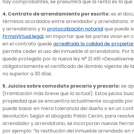
hay comprobantes, se presumirá que la renta es la que 
4. Contrato de arrendamiento por escrito:
es el doc
términos acordados entre arrendador y arrendatario. In
y arrendatario y la
protocolización notarial
que puede so
FirmaVirtual.legal
, sin importar que las partes vivan en c
en el contrato quede
acreditada la calidad de propietar
permite ceder el uso del inmueble al arrendatario. Por 
quede protegido por la nueva ley N° 21.461 «Devuélveme 
obligatoriamente el certificado de dominio vigente de 
no superior a 30 días.
5. Juicios sobre comodato precario y precario:
se ap
(tramitación más breve que la actual). Estos juicios bu
propiedad que se encuentra actualmente ocupada por u
puede basar en mera tolerancia del dueño o en un contra
devolución. Según el abogado Pablo Cerón, para resolver
arrendador y arrendatario, se incorporan nuevas herram
por ejemplo: “la restitución del inmueble arrendado en