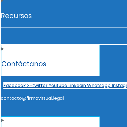
Recursos
Contáctanos
Facebook
X-twitter
Youtube
Linkedin
Whatsapp
Insta
contacto@firmavirtual.legal