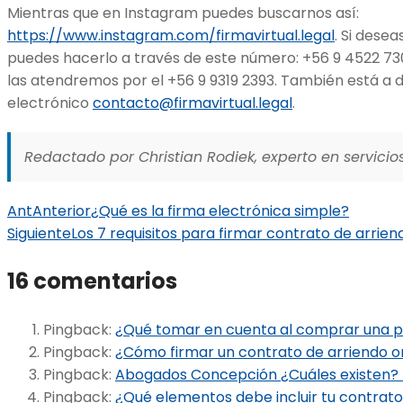
Mientras que en Instagram puedes buscarnos así:
https://www.instagram.com/firmavirtual.legal
. Si dese
puedes hacerlo a través de este número: +56 9 4522 730
las atendremos por el +56 9 9319 2393. También está a d
electrónico
contacto@firmavirtual.legal
.
Redactado por Christian Rodiek, experto en servicios
Ant
Anterior
¿Qué es la firma electrónica simple?
Siguiente
Los 7 requisitos para firmar contrato de arrien
16 comentarios
Pingback:
¿Qué tomar en cuenta al comprar una p
Pingback:
¿Cómo firmar un contrato de arriendo o
Pingback:
Abogados Concepción ¿Cuáles existen? ⋆
Pingback:
¿Qué elementos debe incluir tu contra