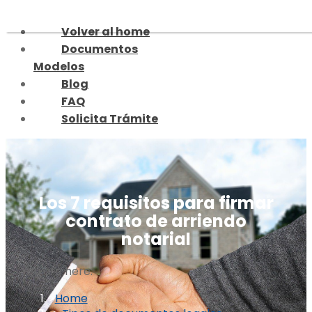
Skip
to
Volver al home
content
Documentos
Modelos
Blog
FAQ
Solicita Trámite
Los 7 requisitos para firmar
contrato de arriendo
notarial
You are here:
Home