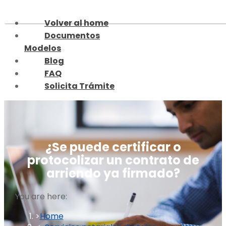
Skip
to
Volver al home
content
Documentos
Modelos
Blog
FAQ
Solicita Trámite
¿Se puede certificar o
protocolizar un contrato de
arriendo ya firmado?
You are here:
Home