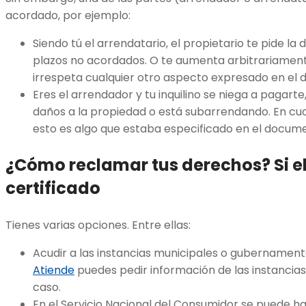
acordado, por ejemplo:
Siendo tú el arrendatario, el propietario te pide l
plazos no acordados. O te aumenta arbitrariamen
irrespeta cualquier otro aspecto expresado en el
Eres el arrendador y tu inquilino se niega a pagarte
daños a la propiedad o está subarrendando. En cual
esto es algo que estaba especificado en el docum
¿Cómo reclamar tus derechos?
Si 
certificado
Tienes varias opciones. Entre ellas:
Acudir a las instancias municipales o gubernament
Atiende
puedes pedir información de las instancia
caso.
En el Servicio Nacional del Consumidor se puede h