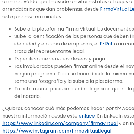
arriendo válido que te ayude a evitar estafas o tragos a
arrendatarios que dan problemas, desde
FirmaVirtual.L
este proceso en minutos:
Sube a la plataforma Firma Virtual los documentos 
Sube la identificación de las personas que deben f
identidad y en caso de empresas, el
E-Rut
o un com
trata del representante legal.
Especifica qué servicios deseas y paga.
Los involucrados pueden firmar online desde el nav
ningún programa. Todo se hace desde la misma nub
toma una fotografía y la sube a la plataforma.
En este mismo paso, se puede elegir si se quiere la 
del notario.
¿Quieres conocer qué más podemos hacer por ti? Acced
nuestra información desde este
enlace
. En LinkedIn es
https://www.linkedin.com/company/firmavirtual
y en In
https://www.instagram.com/firmavirtual.legal