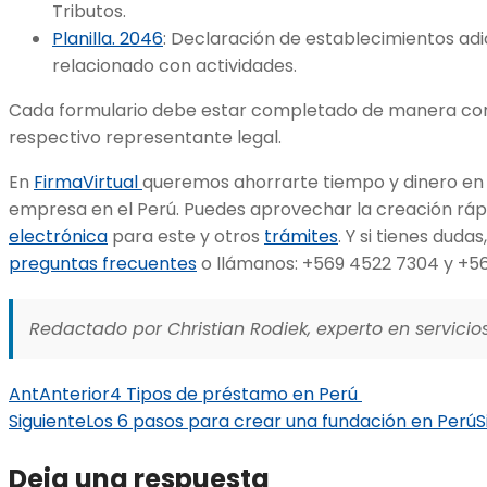
Tributos.
Planilla. 2046
: Declaración de establecimientos adi
relacionado con actividades.
Cada formulario debe estar completado de manera corr
respectivo representante legal.
En
FirmaVirtual
queremos ahorrarte tiempo y dinero en 
empresa en el Perú. Puedes aprovechar la creación rápi
electrónica
para este y otros
trámites
. Y si tienes duda
preguntas frecuentes
o llámanos: +569 4522 7304 y +5
Redactado por Christian Rodiek, experto en servicios
Ant
Anterior
4 Tipos de préstamo en Perú
Siguiente
Los 6 pasos para crear una fundación en Perú
S
Deja una respuesta