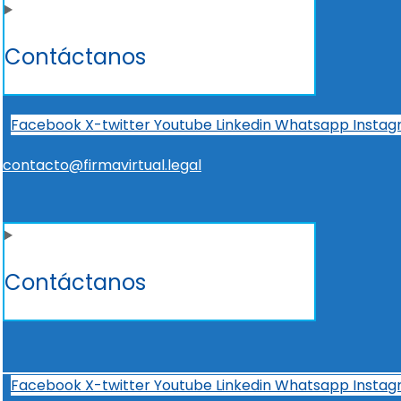
Contáctanos
Facebook
X-twitter
Youtube
Linkedin
Whatsapp
Insta
contacto@firmavirtual.legal
Contáctanos
Facebook
X-twitter
Youtube
Linkedin
Whatsapp
Insta