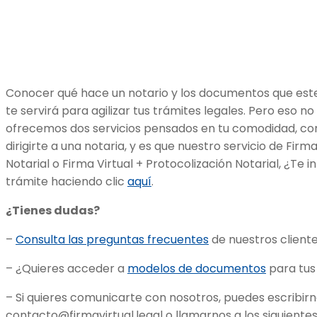
Conocer qué hace un notario y los documentos que este
te servirá para agilizar tus trámites legales. Pero eso no
ofrecemos dos servicios pensados en tu comodidad, con 
dirigirte a una notaria, y es que nuestro servicio de Firm
Notarial o Firma Virtual + Protocolización Notarial, ¿Te i
trámite haciendo clic
aquí
.
¿Tienes dudas?
–
Consulta las preguntas frecuentes
de nuestros cliente
– ¿Quieres acceder a
modelos de documentos
para tus
– Si quieres comunicarte con nosotros, puedes escribirn
contacto@firmavirtual.legal
o llamarnos a los siguiente