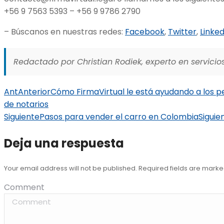
+56 9 7563 5393 – +56 9 9786 2790
– Búscanos en nuestras redes:
Facebook
,
Twitter
,
Linked
Redactado por Christian Rodiek, experto en servicios
Ant
Anterior
Cómo FirmaVirtual le está ayudando a los pe
de notarios
Siguiente
Pasos para vender el carro en Colombia
Siguie
Deja una respuesta
Your email address will not be published. Required fields are mark
Comment