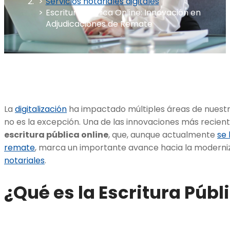
Servicios notariales digitales
Escritura Pública Online: Innovación en
Adjudicaciones de Remate
La
digitalización
ha impactado múltiples áreas de nuestra 
no es la excepción. Una de las innovaciones más reciente
escritura pública online
, que, aunque actualmente
se 
remate
, marca un importante avance hacia la moderni
notariales
.
¿Qué es la Escritura Públ