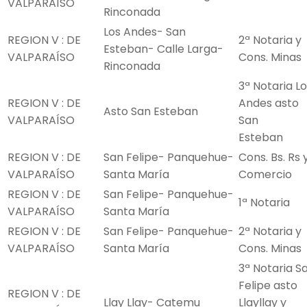
VALPARAÍSO
Rinconada
Los Andes- San
REGION V : DE
2ª Notaria y
Esteban- Calle Larga-
VALPARAÍSO
Cons. Minas
Rinconada
3ª Notaria L
REGION V : DE
Andes asto
Asto San Esteban
VALPARAÍSO
San
Esteban
REGION V : DE
San Felipe- Panquehue-
Cons. Bs. Rs 
VALPARAÍSO
Santa María
Comercio
REGION V : DE
San Felipe- Panquehue-
1ª Notaria
VALPARAÍSO
Santa María
REGION V : DE
San Felipe- Panquehue-
2ª Notaria y
VALPARAÍSO
Santa María
Cons. Minas
3ª Notaria S
Felipe asto
REGION V : DE
Llay Llay- Catemu
Llayllay y