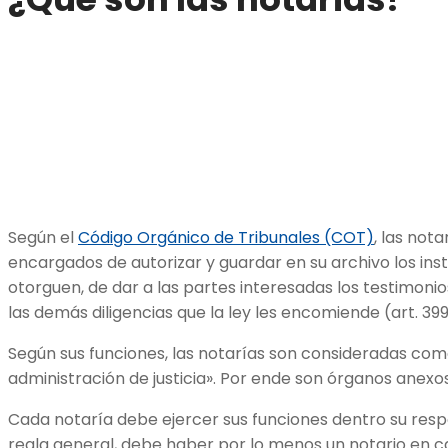
Según el
Código Orgánico de Tribunales (COT)
, las not
encargados de autorizar y guardar en su archivo los ins
otorguen, de dar a las partes interesadas los testimonio
las demás diligencias que la ley les encomiende (art. 399
Según sus funciones, las notarías son consideradas como
administración de justicia». Por ende son órganos anexos 
Cada notaría debe ejercer sus funciones dentro su respe
regla general, debe haber por lo menos un notario en