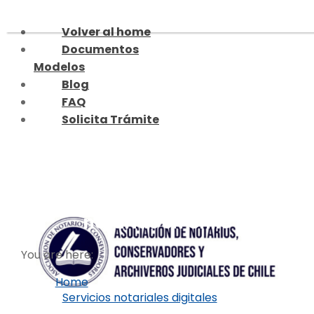
Skip
to
Volver al home
content
Documentos
Modelos
Blog
FAQ
Solicita Trámite
El listado definitivo de
notarías en Chile
You are here:
Home
Servicios notariales digitales
El listado definitivo de notarías en Chile