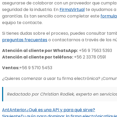
asegurarse de colaborar con un proveedor que cumpla 
seguridad de la industria. En
FirmaVirtual
te ayudamos a 
garantías. Es tan sencillo como completar este
formular
equipo te contacte.
Si tienes dudas sobre el proceso, puedes consultar ta
preguntas frecuentes
o contactarnos a través de los n
Atención al cliente por WhatsApp:
+56 9 7563 5393
Atención al cliente por teléfono:
+56 2 3378 0591
Ventas:
+56 9 5710 5453
¿Quieres comenzar a usar tu firma electrónica? ¡Comun
Redactado por Christian Rodiek, experto en servicios
Ant
Anterior
¿Qué es una API y para qué sirve?
Siguiente
Tu guía para dominar la firma electrónica
Sigui