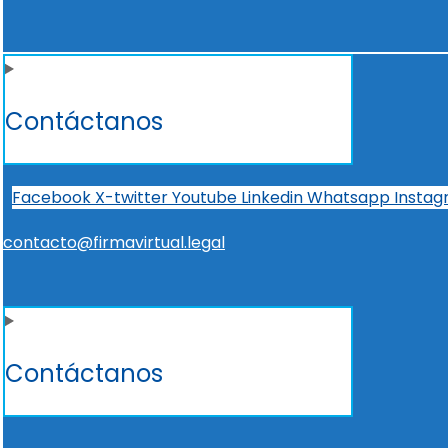
Contáctanos
Facebook
X-twitter
Youtube
Linkedin
Whatsapp
Insta
contacto@firmavirtual.legal
Contáctanos