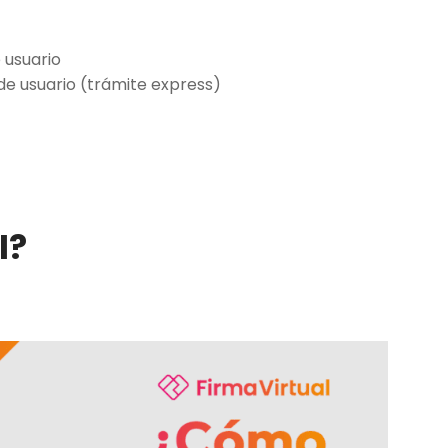
 usuario
 de usuario (trámite express)
I?