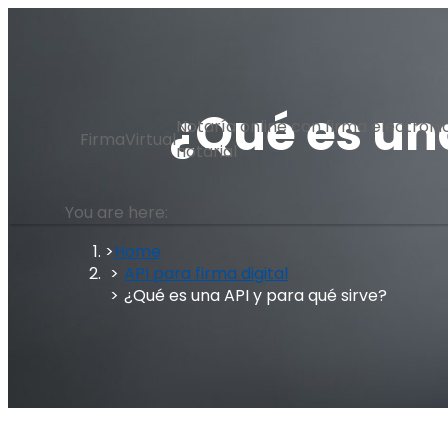
Skip
to
content
¿Qué es una
Notaría online con firma electróni
FirmaVirtual
notarial
You are here:
Home
API para firma digital
¿Qué es una API y para qué sirve?