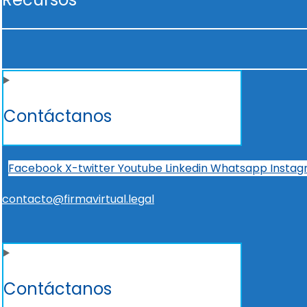
Contáctanos
Facebook
X-twitter
Youtube
Linkedin
Whatsapp
Insta
contacto@firmavirtual.legal
Contáctanos