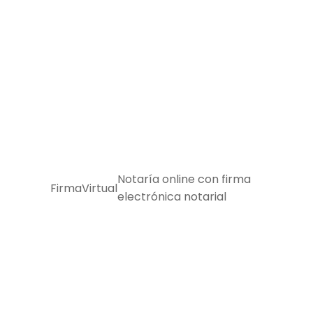
Skip
to
content
Notaría online con firma
FirmaVirtual
electrónica notarial