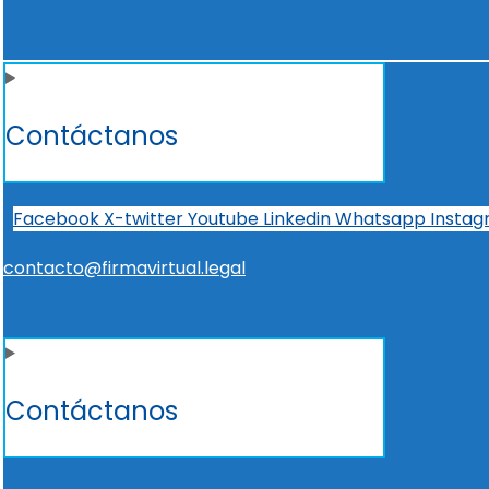
Contáctanos
Facebook
X-twitter
Youtube
Linkedin
Whatsapp
Insta
contacto@firmavirtual.legal
Contáctanos