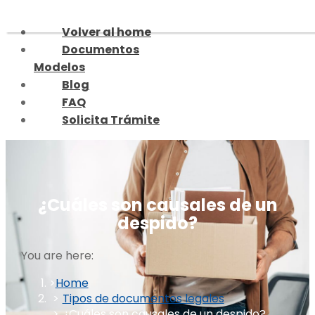
Skip
to
Volver al home
content
Documentos
Modelos
Blog
FAQ
Solicita Trámite
¿Cuáles son causales de un
despido?
You are here:
Home
Tipos de documentos legales
¿Cuáles son causales de un despido?