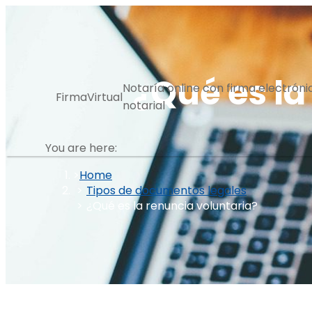
Skip
to
content
¿Qué es la
Notaría online con firma electróni
FirmaVirtual
notarial
You are here:
Home
Tipos de documentos legales
¿Qué es la renuncia voluntaria?