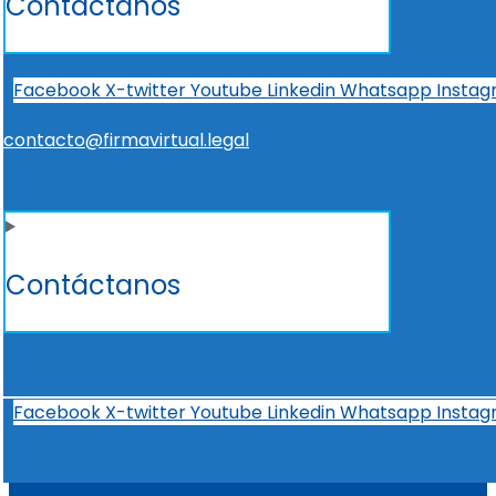
Contáctanos
Facebook
X-twitter
Youtube
Linkedin
Whatsapp
Insta
contacto@firmavirtual.legal
Contáctanos
Facebook
X-twitter
Youtube
Linkedin
Whatsapp
Insta