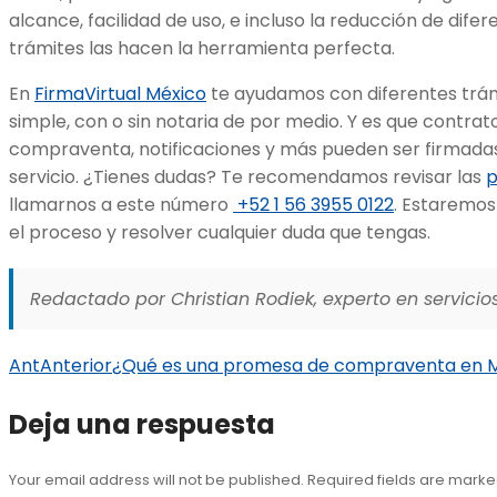
alcance, facilidad de uso, e incluso la reducción de dife
trámites las hacen la herramienta perfecta.
En
FirmaVirtual México
te ayudamos con diferentes trámi
simple, con o sin notaria de por medio. Y es que contra
compraventa, notificaciones y más pueden ser firmada
servicio. ¿Tienes dudas? Te recomendamos revisar las
p
llamarnos a este número
+52 1 56 3955 0122
. Estaremos
el proceso y resolver cualquier duda que tengas.
Redactado por Christian Rodiek, experto en servicios
Ant
Anterior
¿Qué es una promesa de compraventa en 
Deja una respuesta
Your email address will not be published. Required fields are mark