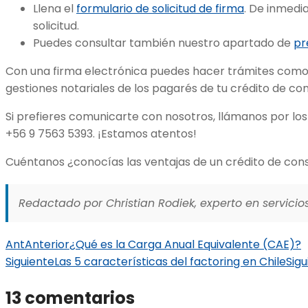
Llena el
formulario de solicitud de firma
. De inmedi
solicitud.
Puedes consultar también nuestro apartado de
pr
Con una firma electrónica puedes hacer trámites como 
gestiones notariales de los pagarés de tu crédito de 
Si prefieres comunicarte con nosotros, llámanos por lo
+56 9 7563 5393. ¡Estamos atentos!
Cuéntanos ¿conocías las ventajas de un crédito de c
Redactado por Christian Rodiek, experto en servicios
Ant
Anterior
¿Qué es la Carga Anual Equivalente (CAE)?
Siguiente
Las 5 características del factoring en Chile
Sigu
13 comentarios