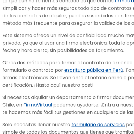
Lo que aún no te hemos contado es que con las
firmas d
simplificar y hacer más seguros todo tipo de contratos e
de los contratos de alquiler, puedes suscribirlos con firm
método más frecuente para asegurar la validez de los 
Este sistema ofrece un nivel de confiabilidad mucho ma
privado, ya que al usar una firma electrónica, toda la o
fecha y hora cierta, sin posibilidades de forjamiento.
Otros dos métodos para firmar el contrato de arriendo
formulario o contrato por
escritura pública en Perú
. Ta
firmas electrónicas. Se llevan ante el notario online o p
certificación. ¡Hasta aquí nuestro post!
Si necesitas alquilar un departamento o firmar documen
Chile, en
FirmaVirtual
podemos ayudarte. ¡Entra a nues
te hacemos más fácil tus gestiones en cualquiera de las 
Solo necesitas llenar nuestro
formulario de servicios
par
simple de todos los documentos que tienes que tramitar 