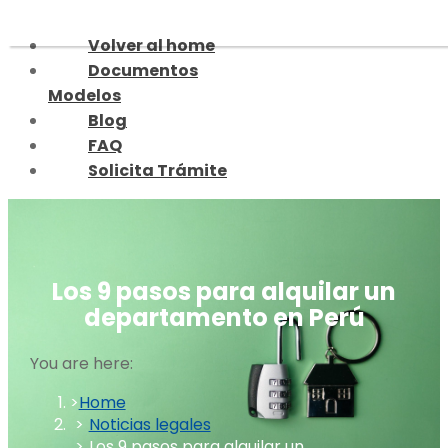
Skip
to
Volver al home
content
Documentos
Modelos
Blog
FAQ
Solicita Trámite
Los 9 pasos para alquilar un
departamento en Perú
You are here:
Home
Noticias legales
Los 9 pasos para alquilar un