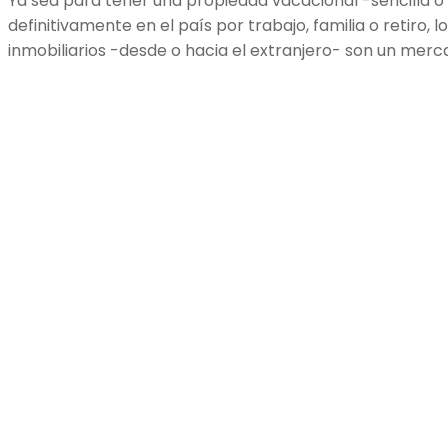
Ya sea para tener una propiedad vacacional -sencilla o 
definitivamente en el país por trabajo, familia o retiro, l
inmobiliarios -desde o hacia el extranjero- son un merca