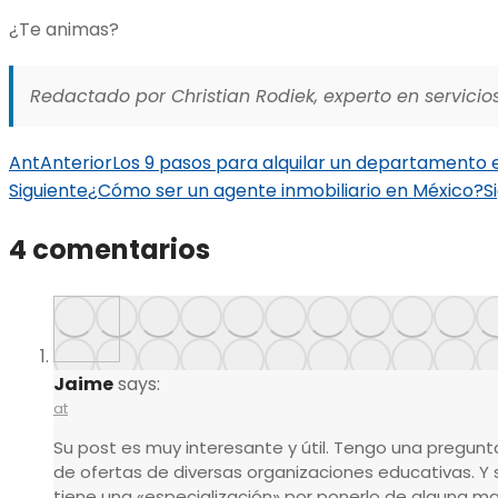
¿Te animas?
Redactado por Christian Rodiek, experto en servicios
Ant
Anterior
Los 9 pasos para alquilar un departamento 
Siguiente
¿Cómo ser un agente inmobiliario en México?
S
4 comentarios
Jaime
says:
at
Su post es muy interesante y útil. Tengo una pregun
de ofertas de diversas organizaciones educativas. Y
tiene una «especialización» por ponerlo de alguna ma