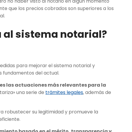
aró no haber visto al notario en algún momento
e que los precios cobrados son superiores a los
al.
 al sistema notarial?
edidas para mejorar el sistema notarial y
os fundamentos del actual.
es las actuaciones más relevantes para la
tariza» una serie de
trámites legales
, además de
ra robustecer su legitimidad y promueve la
eficiente.
iento basado en el mérito, transparencia y