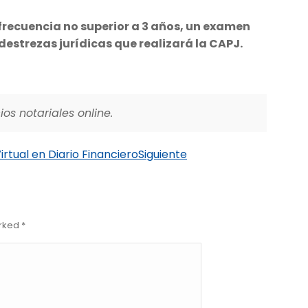
 frecuencia no superior a 3 años, un examen
destrezas jurídicas que realizará la CAPJ.
os notariales online.
irtual en Diario Financiero
Siguiente
arked
*