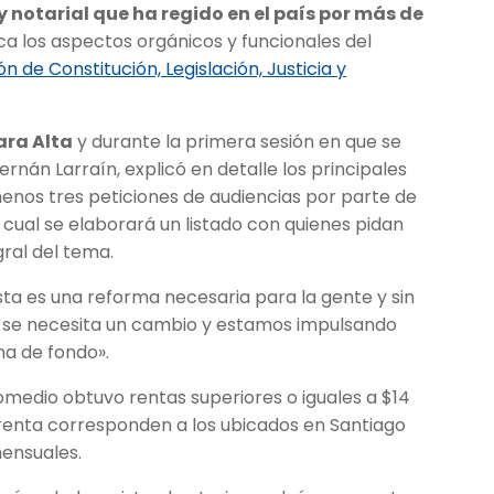
 notarial que ha regido en el país por más de
ca los aspectos orgánicos y funcionales del
n de Constitución, Legislación, Justicia y
ara Alta
y durante la primera sesión en que se
Hernán Larraín, explicó en detalle los principales
enos tres peticiones de audiencias por parte de
a cual se elaborará un listado con quienes pidan
gral del tema.
«esta es una reforma necesaria para la gente y sin
, se necesita un cambio y estamos impulsando
ma de fondo».
romedio obtuvo rentas superiores o iguales a $14
 renta corresponden a los ubicados en Santiago
ensuales.