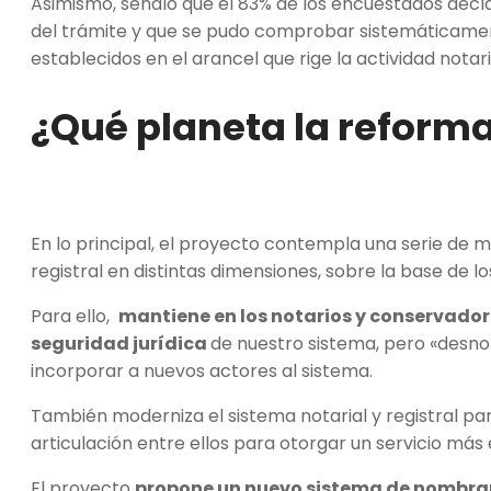
Asimismo, señaló que el 83% de los encuestados decl
del trámite y que se pudo comprobar sistemáticament
establecidos en el arancel que rige la actividad notari
¿Qué planeta la reforma
En lo principal, el proyecto contempla una serie de m
registral en distintas dimensiones, sobre la base de l
Para ello,
mantiene en los notarios y conservador
seguridad jurídica
de nuestro sistema, pero «desno
incorporar a nuevos actores al sistema.
También moderniza el sistema notarial y registral pa
articulación entre ellos para otorgar un servicio más 
El proyecto
propone un nuevo sistema de nombram