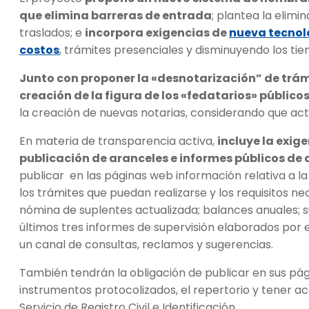
que elimina barreras de entrada
; plantea la elim
traslados; e
incorpora exigencias de
nueva tecnolo
costos
, trámites presenciales y disminuyendo los ti
Junto con proponer la «desnotarización” de trám
creación de la figura de los «fedatarios» públicos
la creación de nuevas notarias, considerando que act
En materia de transparencia activa,
incluye la exi
publicación de aranceles e informes públicos de
publicar en las páginas web información relativa a la 
los trámites que puedan realizarse y los requisitos ne
nómina de suplentes actualizada; balances anuales; s
últimos tres informes de supervisión elaborados por el
un canal de consultas, reclamos y sugerencias.
También tendrán la obligación de publicar en sus pági
instrumentos protocolizados, el repertorio y tener acc
Servicio de Registro Civil e Identificación.