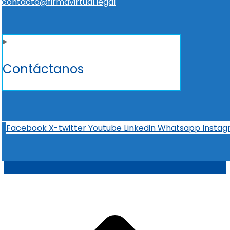
contacto@firmavirtual.legal
Contáctanos
Facebook
X-twitter
Youtube
Linkedin
Whatsapp
Insta
t