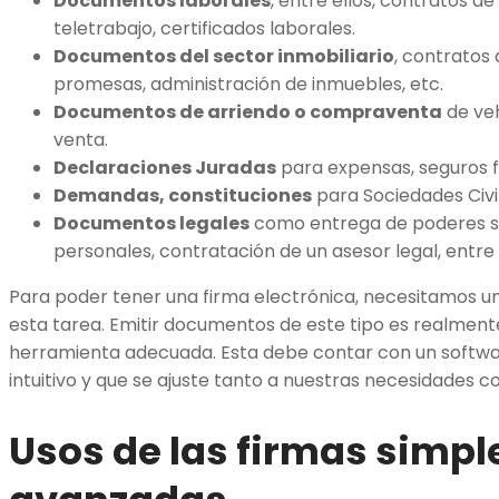
Documentos laborales
, entre ellos, contratos de 
teletrabajo, certificados laborales.
Documentos del sector inmobiliario
, contratos
promesas, administración de inmuebles, etc.
Documentos de arriendo o compraventa
de veh
venta.
Declaraciones Juradas
para expensas, seguros fi
Demandas, constituciones
para Sociedades Civil
Documentos legales
como entrega de poderes s
personales, contratación de un asesor legal, entre
Para poder tener una firma electrónica, necesitamos u
esta tarea. Emitir documentos de este tipo es realmente
herramienta adecuada. Esta debe contar con un softwar
intuitivo y que se ajuste tanto a nuestras necesidades 
Usos de las firmas simpl