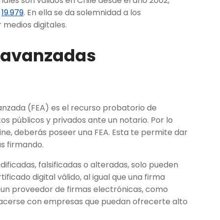
riales son válidos en Chile desde el año 2002,
a
19.979
. En ella se da solemnidad a los
 medios digitales.
s avanzadas
anzada (FEA) es el recurso probatorio de
s públicos y privados ante un notario. Por lo
line, deberás poseer una FEA. Esta te permite dar
tás firmando.
ficadas, falsificadas o alteradas, solo pueden
ficado digital válido, al igual que una firma
 un proveedor de firmas electrónicas, como
hacerse con empresas que puedan ofrecerte alto