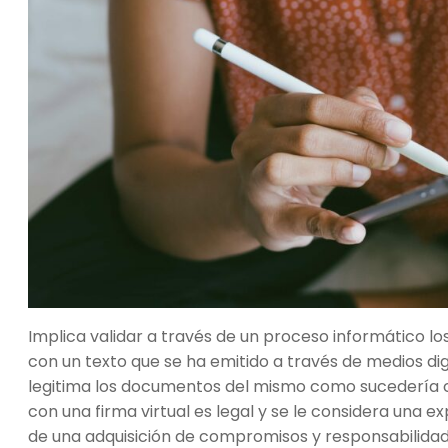
Implica validar a través de un proceso informático los
con un texto que se ha emitido a través de medios digi
legitima los documentos del mismo como sucedería c
con una firma virtual es legal y se le considera una e
de una adquisición de compromisos y responsabilida