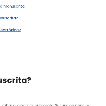
ma manuscrita
anuscrita?
lectrónica?
scrita?
úbrica, ológrafa, autógrafa. Su función principal