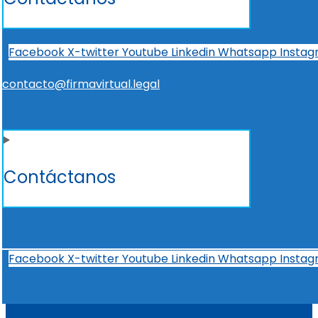
Facebook
X-twitter
Youtube
Linkedin
Whatsapp
Insta
contacto@firmavirtual.legal
Contáctanos
Facebook
X-twitter
Youtube
Linkedin
Whatsapp
Insta