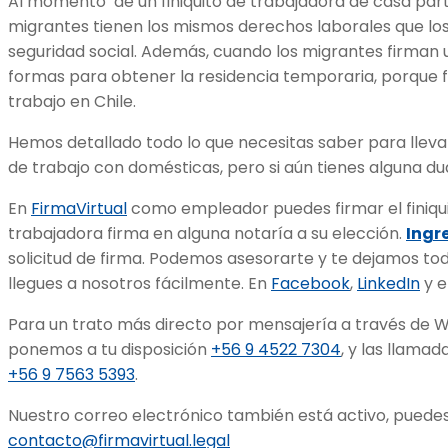
Al momento de un finiquito de trabajadora de casa part
migrantes tienen los mismos derechos laborales que los 
seguridad social. Además, cuando los migrantes firman 
formas para obtener la residencia temporaria, porque 
trabajo en Chile.
Hemos detallado todo lo que necesitas saber para lleva
de trabajo con domésticas, pero si aún tienes alguna d
En
FirmaVirtual
como empleador puedes firmar el finiqu
trabajadora firma en alguna notaría a su elección.
Ingre
solicitud de firma. Podemos asesorarte y te dejamos to
llegues a nosotros fácilmente. En
Facebook
,
LinkedIn
y e
Para un trato más directo por mensajería a través de 
ponemos a tu disposición
+56 9 4522 7304
, y las llama
+56 9 7563 5393
.
Nuestro correo electrónico también está activo, puedes
contacto@firmavirtual.legal