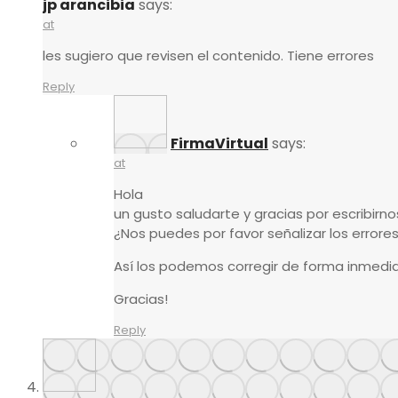
jp arancibia
says:
at
les sugiero que revisen el contenido. Tiene errores
Reply
FirmaVirtual
says:
at
Hola
un gusto saludarte y gracias por escribirno
¿Nos puedes por favor señalizar los errore
Así los podemos corregir de forma inmedia
Gracias!
Reply