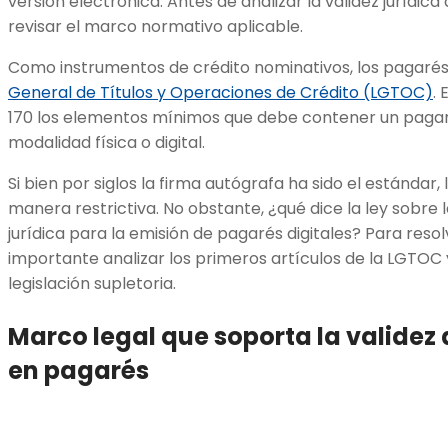
versión electrónica. Antes de analizar la validez jurídic
revisar el marco normativo aplicable.
Como instrumentos de crédito nominativos, los pagarés
General de Títulos y Operaciones de Crédito (LGTOC)
.
170 los elementos mínimos que debe contener un pagaré 
modalidad física o digital.
Si bien por siglos la firma autógrafa ha sido el estándar,
manera restrictiva. No obstante, ¿qué dice la ley sobre l
jurídica para la emisión de pagarés digitales? Para resol
importante analizar los primeros artículos de la LGTOC y
legislación supletoria.
Marco legal que soporta la validez d
en pagarés