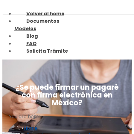
Skip
to
Volver al home
content
Documentos
Modelos
Blog
FAQ
Solicita Trámite
¿Se puede firmar un pagaré
con firma electrónica en
México?
You are here:
Home