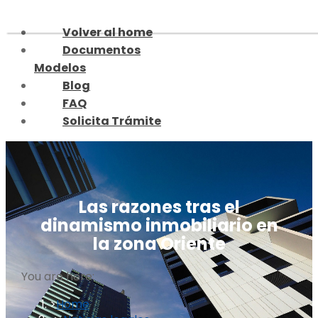
Skip
to
Volver al home
content
Documentos
Modelos
Blog
FAQ
Solicita Trámite
Las razones tras el
dinamismo inmobiliario en
la zona Oriente
You are here:
Home