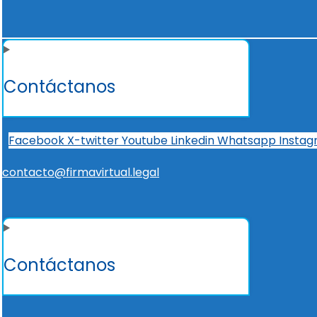
Contáctanos
Facebook
X-twitter
Youtube
Linkedin
Whatsapp
Insta
contacto@firmavirtual.legal
Contáctanos